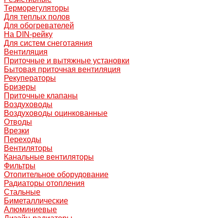
Терморегуляторы
Для теплых полов
Для обогревателей
На DIN-рейку
Для систем снеготаяния
Вентиляция
Приточные и вытяжные установки
Бытовая приточная вентиляция
Рекуператоры
Бризеры
Приточные клапаны
Воздуховоды
Воздуховоды оцинкованные
Отводы
Врезки
Переходы
Вентиляторы
Канальные вентиляторы
Фильтры
Отопительное оборудование
Радиаторы отопления
Стальные
Биметаллические
Алюминиевые