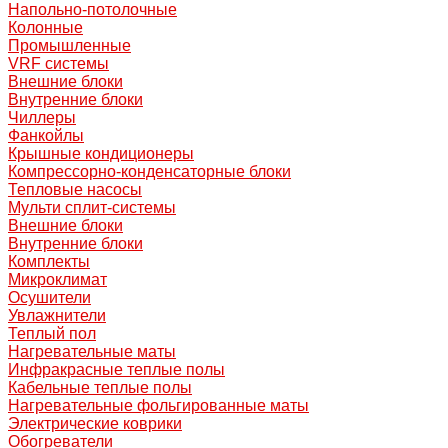
Напольно-потолочные
Колонные
Промышленные
VRF системы
Внешние блоки
Внутренние блоки
Чиллеры
Фанкойлы
Крышные кондиционеры
Компрессорно-конденсаторные блоки
Тепловые насосы
Мульти сплит-системы
Внешние блоки
Внутренние блоки
Комплекты
Микроклимат
Осушители
Увлажнители
Теплый пол
Нагревательные маты
Инфракрасные теплые полы
Кабельные теплые полы
Нагревательные фольгированные маты
Электрические коврики
Обогреватели