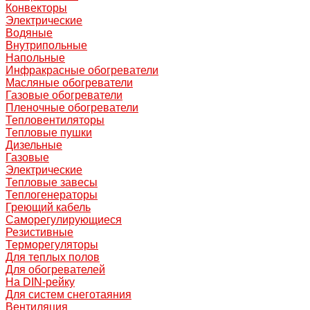
Конвекторы
Электрические
Водяные
Внутрипольные
Напольные
Инфракрасные обогреватели
Масляные обогреватели
Газовые обогреватели
Пленочные обогреватели
Тепловентиляторы
Тепловые пушки
Дизельные
Газовые
Электрические
Тепловые завесы
Теплогенераторы
Греющий кабель
Саморегулирующиеся
Резистивные
Терморегуляторы
Для теплых полов
Для обогревателей
На DIN-рейку
Для систем снеготаяния
Вентиляция