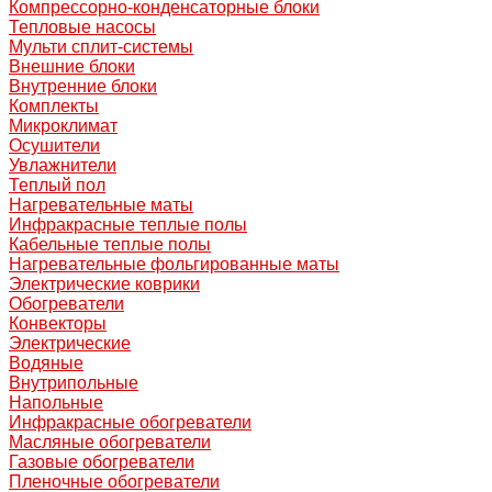
Компрессорно-конденсаторные блоки
Тепловые насосы
Мульти сплит-системы
Внешние блоки
Внутренние блоки
Комплекты
Микроклимат
Осушители
Увлажнители
Теплый пол
Нагревательные маты
Инфракрасные теплые полы
Кабельные теплые полы
Нагревательные фольгированные маты
Электрические коврики
Обогреватели
Конвекторы
Электрические
Водяные
Внутрипольные
Напольные
Инфракрасные обогреватели
Масляные обогреватели
Газовые обогреватели
Пленочные обогреватели