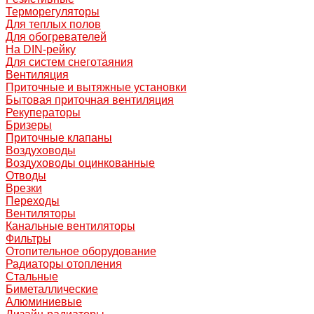
Терморегуляторы
Для теплых полов
Для обогревателей
На DIN-рейку
Для систем снеготаяния
Вентиляция
Приточные и вытяжные установки
Бытовая приточная вентиляция
Рекуператоры
Бризеры
Приточные клапаны
Воздуховоды
Воздуховоды оцинкованные
Отводы
Врезки
Переходы
Вентиляторы
Канальные вентиляторы
Фильтры
Отопительное оборудование
Радиаторы отопления
Стальные
Биметаллические
Алюминиевые