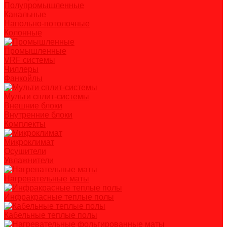
Полупромышленные
Канальные
Напольно-потолочные
Колонные
Промышленные
VRF системы
Чиллеры
Фанкойлы
Мульти сплит-системы
Внешние блоки
Внутренние блоки
Комплекты
Микроклимат
Осушители
Увлажнители
Нагревательные маты
Инфракрасные теплые полы
Кабельные теплые полы