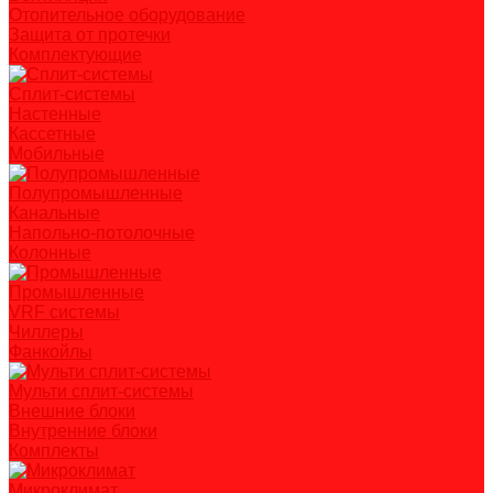
Отопительное оборудование
Защита от протечки
Комплектующие
Сплит-системы
Настенные
Кассетные
Мобильные
Полупромышленные
Канальные
Напольно-потолочные
Колонные
Промышленные
VRF системы
Чиллеры
Фанкойлы
Мульти сплит-системы
Внешние блоки
Внутренние блоки
Комплекты
Микроклимат