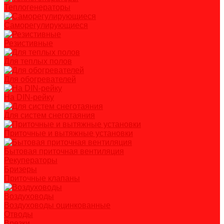
Теплогенераторы
Саморегулирующиеся
Резистивные
Для теплых полов
Для обогревателей
На DIN-рейку
Для систем снеготаяния
Приточные и вытяжные установки
Бытовая приточная вентиляция
Рекуператоры
Бризеры
Приточные клапаны
Воздуховоды
Воздуховоды оцинкованные
Отводы
Врезки