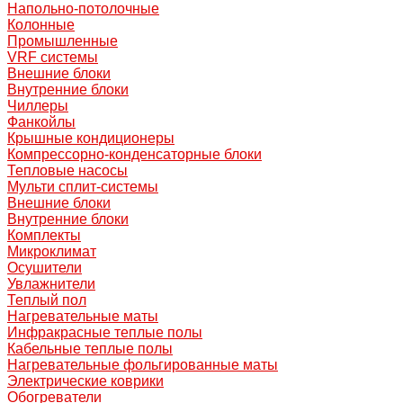
Напольно-потолочные
Колонные
Промышленные
VRF системы
Внешние блоки
Внутренние блоки
Чиллеры
Фанкойлы
Крышные кондиционеры
Компрессорно-конденсаторные блоки
Тепловые насосы
Мульти сплит-системы
Внешние блоки
Внутренние блоки
Комплекты
Микроклимат
Осушители
Увлажнители
Теплый пол
Нагревательные маты
Инфракрасные теплые полы
Кабельные теплые полы
Нагревательные фольгированные маты
Электрические коврики
Обогреватели