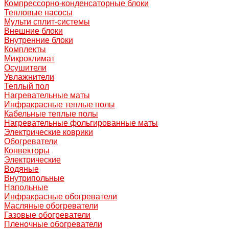
Компрессорно-конденсаторные блоки
Тепловые насосы
Мульти сплит-системы
Внешние блоки
Внутренние блоки
Комплекты
Микроклимат
Осушители
Увлажнители
Теплый пол
Нагревательные маты
Инфракрасные теплые полы
Кабельные теплые полы
Нагревательные фольгированные маты
Электрические коврики
Обогреватели
Конвекторы
Электрические
Водяные
Внутрипольные
Напольные
Инфракрасные обогреватели
Масляные обогреватели
Газовые обогреватели
Пленочные обогреватели