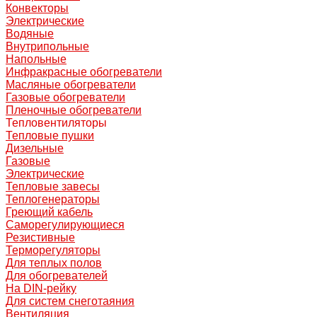
Конвекторы
Электрические
Водяные
Внутрипольные
Напольные
Инфракрасные обогреватели
Масляные обогреватели
Газовые обогреватели
Пленочные обогреватели
Тепловентиляторы
Тепловые пушки
Дизельные
Газовые
Электрические
Тепловые завесы
Теплогенераторы
Греющий кабель
Саморегулирующиеся
Резистивные
Терморегуляторы
Для теплых полов
Для обогревателей
На DIN-рейку
Для систем снеготаяния
Вентиляция