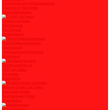
Отопительное оборудование
Защита от протечки
Комплектующие
Сплит-системы
Настенные
Кассетные
Мобильные
Полупромышленные
Канальные
Напольно-потолочные
Колонные
Промышленные
VRF системы
Чиллеры
Фанкойлы
Мульти сплит-системы
Внешние блоки
Внутренние блоки
Комплекты
Микроклимат