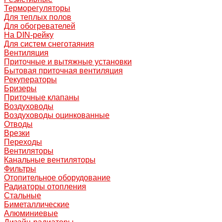
Терморегуляторы
Для теплых полов
Для обогревателей
На DIN-рейку
Для систем снеготаяния
Вентиляция
Приточные и вытяжные установки
Бытовая приточная вентиляция
Рекуператоры
Бризеры
Приточные клапаны
Воздуховоды
Воздуховоды оцинкованные
Отводы
Врезки
Переходы
Вентиляторы
Канальные вентиляторы
Фильтры
Отопительное оборудование
Радиаторы отопления
Стальные
Биметаллические
Алюминиевые