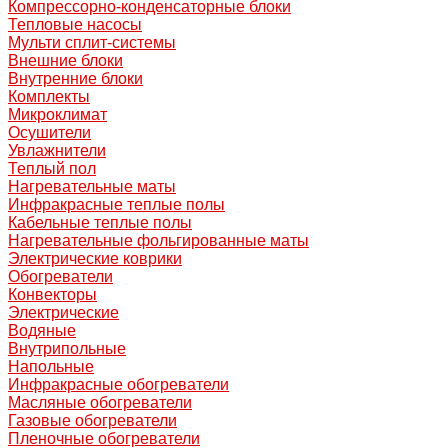
Компрессорно-конденсаторные блоки
Тепловые насосы
Мульти сплит-системы
Внешние блоки
Внутренние блоки
Комплекты
Микроклимат
Осушители
Увлажнители
Теплый пол
Нагревательные маты
Инфракрасные теплые полы
Кабельные теплые полы
Нагревательные фольгированные маты
Электрические коврики
Обогреватели
Конвекторы
Электрические
Водяные
Внутрипольные
Напольные
Инфракрасные обогреватели
Масляные обогреватели
Газовые обогреватели
Пленочные обогреватели