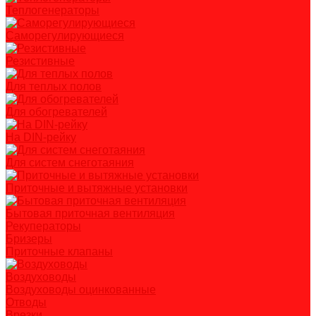
Теплогенераторы
Саморегулирующиеся
Резистивные
Для теплых полов
Для обогревателей
На DIN-рейку
Для систем снеготаяния
Приточные и вытяжные установки
Бытовая приточная вентиляция
Рекуператоры
Бризеры
Приточные клапаны
Воздуховоды
Воздуховоды оцинкованные
Отводы
Врезки