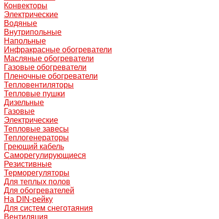
Конвекторы
Электрические
Водяные
Внутрипольные
Напольные
Инфракрасные обогреватели
Масляные обогреватели
Газовые обогреватели
Пленочные обогреватели
Тепловентиляторы
Тепловые пушки
Дизельные
Газовые
Электрические
Тепловые завесы
Теплогенераторы
Греющий кабель
Саморегулирующиеся
Резистивные
Терморегуляторы
Для теплых полов
Для обогревателей
На DIN-рейку
Для систем снеготаяния
Вентиляция