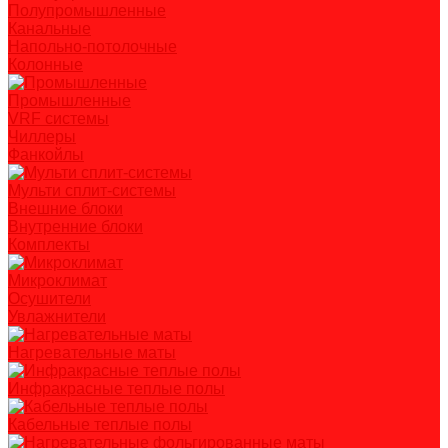
Полупромышленные
Канальные
Напольно-потолочные
Колонные
Промышленные
VRF системы
Чиллеры
Фанкойлы
Мульти сплит-системы
Внешние блоки
Внутренние блоки
Комплекты
Микроклимат
Осушители
Увлажнители
Нагревательные маты
Инфракрасные теплые полы
Кабельные теплые полы