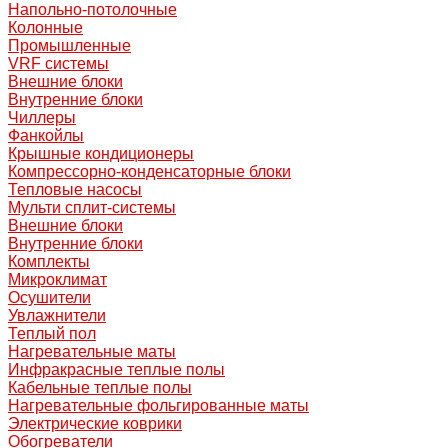
Напольно-потолочные
Колонные
Промышленные
VRF системы
Внешние блоки
Внутренние блоки
Чиллеры
Фанкойлы
Крышные кондиционеры
Компрессорно-конденсаторные блоки
Тепловые насосы
Мульти сплит-системы
Внешние блоки
Внутренние блоки
Комплекты
Микроклимат
Осушители
Увлажнители
Теплый пол
Нагревательные маты
Инфракрасные теплые полы
Кабельные теплые полы
Нагревательные фольгированные маты
Электрические коврики
Обогреватели