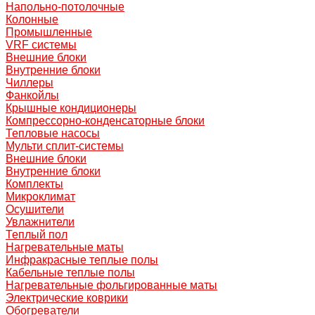
Напольно-потолочные
Колонные
Промышленные
VRF системы
Внешние блоки
Внутренние блоки
Чиллеры
Фанкойлы
Крышные кондиционеры
Компрессорно-конденсаторные блоки
Тепловые насосы
Мульти сплит-системы
Внешние блоки
Внутренние блоки
Комплекты
Микроклимат
Осушители
Увлажнители
Теплый пол
Нагревательные маты
Инфракрасные теплые полы
Кабельные теплые полы
Нагревательные фольгированные маты
Электрические коврики
Обогреватели