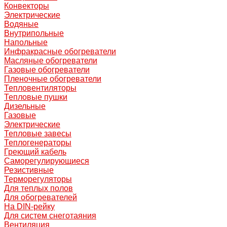
Конвекторы
Электрические
Водяные
Внутрипольные
Напольные
Инфракрасные обогреватели
Масляные обогреватели
Газовые обогреватели
Пленочные обогреватели
Тепловентиляторы
Тепловые пушки
Дизельные
Газовые
Электрические
Тепловые завесы
Теплогенераторы
Греющий кабель
Саморегулирующиеся
Резистивные
Терморегуляторы
Для теплых полов
Для обогревателей
На DIN-рейку
Для систем снеготаяния
Вентиляция