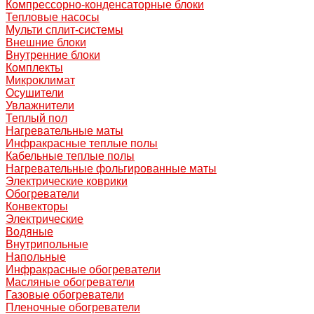
Компрессорно-конденсаторные блоки
Тепловые насосы
Мульти сплит-системы
Внешние блоки
Внутренние блоки
Комплекты
Микроклимат
Осушители
Увлажнители
Теплый пол
Нагревательные маты
Инфракрасные теплые полы
Кабельные теплые полы
Нагревательные фольгированные маты
Электрические коврики
Обогреватели
Конвекторы
Электрические
Водяные
Внутрипольные
Напольные
Инфракрасные обогреватели
Масляные обогреватели
Газовые обогреватели
Пленочные обогреватели