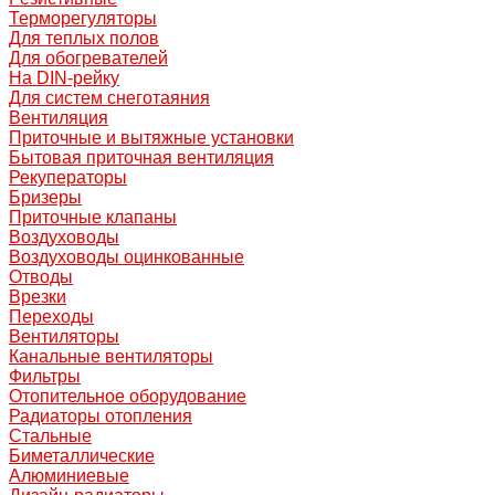
Терморегуляторы
Для теплых полов
Для обогревателей
На DIN-рейку
Для систем снеготаяния
Вентиляция
Приточные и вытяжные установки
Бытовая приточная вентиляция
Рекуператоры
Бризеры
Приточные клапаны
Воздуховоды
Воздуховоды оцинкованные
Отводы
Врезки
Переходы
Вентиляторы
Канальные вентиляторы
Фильтры
Отопительное оборудование
Радиаторы отопления
Стальные
Биметаллические
Алюминиевые