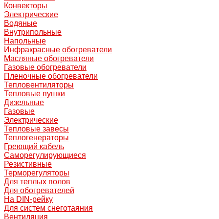
Конвекторы
Электрические
Водяные
Внутрипольные
Напольные
Инфракрасные обогреватели
Масляные обогреватели
Газовые обогреватели
Пленочные обогреватели
Тепловентиляторы
Тепловые пушки
Дизельные
Газовые
Электрические
Тепловые завесы
Теплогенераторы
Греющий кабель
Саморегулирующиеся
Резистивные
Терморегуляторы
Для теплых полов
Для обогревателей
На DIN-рейку
Для систем снеготаяния
Вентиляция