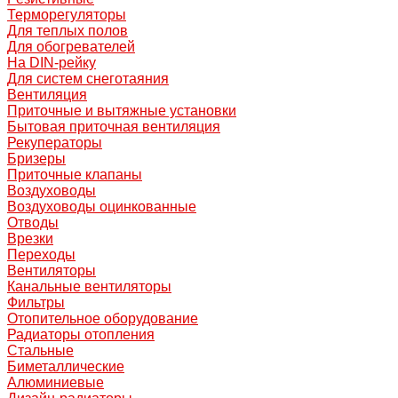
Терморегуляторы
Для теплых полов
Для обогревателей
На DIN-рейку
Для систем снеготаяния
Вентиляция
Приточные и вытяжные установки
Бытовая приточная вентиляция
Рекуператоры
Бризеры
Приточные клапаны
Воздуховоды
Воздуховоды оцинкованные
Отводы
Врезки
Переходы
Вентиляторы
Канальные вентиляторы
Фильтры
Отопительное оборудование
Радиаторы отопления
Стальные
Биметаллические
Алюминиевые