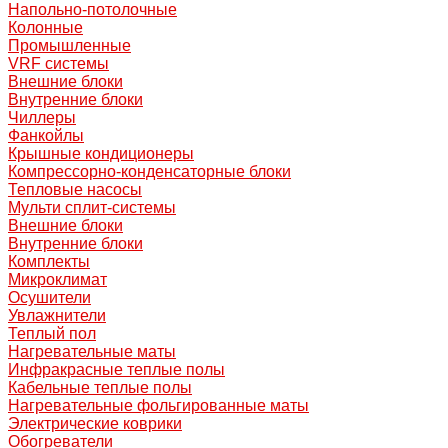
Напольно-потолочные
Колонные
Промышленные
VRF системы
Внешние блоки
Внутренние блоки
Чиллеры
Фанкойлы
Крышные кондиционеры
Компрессорно-конденсаторные блоки
Тепловые насосы
Мульти сплит-системы
Внешние блоки
Внутренние блоки
Комплекты
Микроклимат
Осушители
Увлажнители
Теплый пол
Нагревательные маты
Инфракрасные теплые полы
Кабельные теплые полы
Нагревательные фольгированные маты
Электрические коврики
Обогреватели