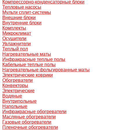
Компрессорно-конденсаторные блоки
Тепловые насосы
Мульти сплит-системы
Внешние блоки
Внутренние блоки
Комплекты
Микроклимат
Осушители
Увлажнители
Теплый пол
Нагревательные маты
Инфракрасные теплые полы
Кабельные теплые полы
Нагревательные фольгированные маты
Электрические коврики
Обогреватели
Конвекторы
Электрические
Водяные
Внутрипольные
Напольные
Инфракрасные обогреватели
Масляные обогреватели
Газовые обогреватели
Пленочные обогреватели