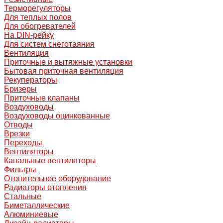
Терморегуляторы
Для теплых полов
Для обогревателей
На DIN-рейку
Для систем снеготаяния
Вентиляция
Приточные и вытяжные установки
Бытовая приточная вентиляция
Рекуператоры
Бризеры
Приточные клапаны
Воздуховоды
Воздуховоды оцинкованные
Отводы
Врезки
Переходы
Вентиляторы
Канальные вентиляторы
Фильтры
Отопительное оборудование
Радиаторы отопления
Стальные
Биметаллические
Алюминиевые