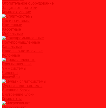
Отопительное оборудование
Защита от протечки
Комплектующие
Сплит-системы
Настенные
Кассетные
Мобильные
Полупромышленные
Канальные
Напольно-потолочные
Колонные
Промышленные
VRF системы
Чиллеры
Фанкойлы
Мульти сплит-системы
Внешние блоки
Внутренние блоки
Комплекты
Микроклимат