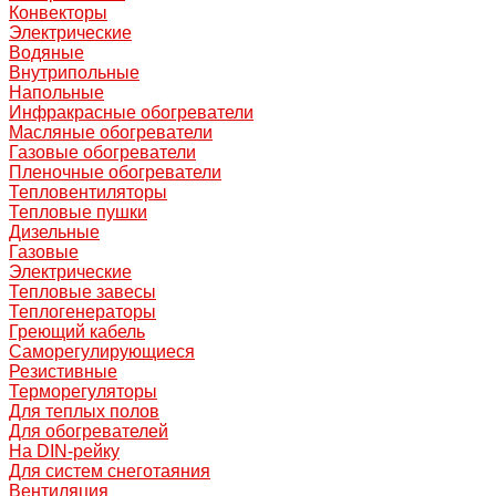
Конвекторы
Электрические
Водяные
Внутрипольные
Напольные
Инфракрасные обогреватели
Масляные обогреватели
Газовые обогреватели
Пленочные обогреватели
Тепловентиляторы
Тепловые пушки
Дизельные
Газовые
Электрические
Тепловые завесы
Теплогенераторы
Греющий кабель
Саморегулирующиеся
Резистивные
Терморегуляторы
Для теплых полов
Для обогревателей
На DIN-рейку
Для систем снеготаяния
Вентиляция