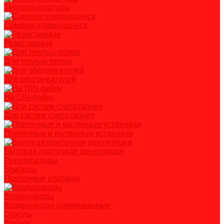
Теплогенераторы
Саморегулирующиеся
Резистивные
Для теплых полов
Для обогревателей
На DIN-рейку
Для систем снеготаяния
Приточные и вытяжные установки
Бытовая приточная вентиляция
Рекуператоры
Бризеры
Приточные клапаны
Воздуховоды
Воздуховоды оцинкованные
Отводы
Врезки