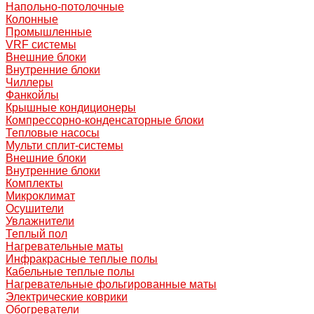
Напольно-потолочные
Колонные
Промышленные
VRF системы
Внешние блоки
Внутренние блоки
Чиллеры
Фанкойлы
Крышные кондиционеры
Компрессорно-конденсаторные блоки
Тепловые насосы
Мульти сплит-системы
Внешние блоки
Внутренние блоки
Комплекты
Микроклимат
Осушители
Увлажнители
Теплый пол
Нагревательные маты
Инфракрасные теплые полы
Кабельные теплые полы
Нагревательные фольгированные маты
Электрические коврики
Обогреватели