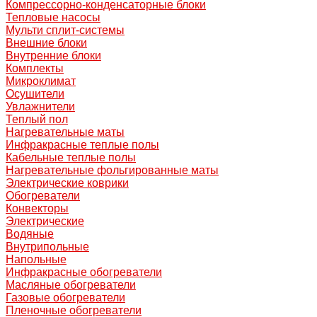
Компрессорно-конденсаторные блоки
Тепловые насосы
Мульти сплит-системы
Внешние блоки
Внутренние блоки
Комплекты
Микроклимат
Осушители
Увлажнители
Теплый пол
Нагревательные маты
Инфракрасные теплые полы
Кабельные теплые полы
Нагревательные фольгированные маты
Электрические коврики
Обогреватели
Конвекторы
Электрические
Водяные
Внутрипольные
Напольные
Инфракрасные обогреватели
Масляные обогреватели
Газовые обогреватели
Пленочные обогреватели