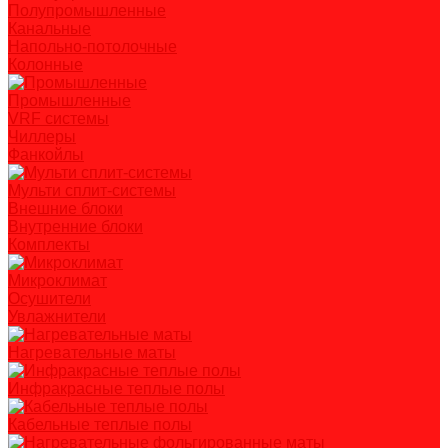
Полупромышленные
Канальные
Напольно-потолочные
Колонные
Промышленные
VRF системы
Чиллеры
Фанкойлы
Мульти сплит-системы
Внешние блоки
Внутренние блоки
Комплекты
Микроклимат
Осушители
Увлажнители
Нагревательные маты
Инфракрасные теплые полы
Кабельные теплые полы