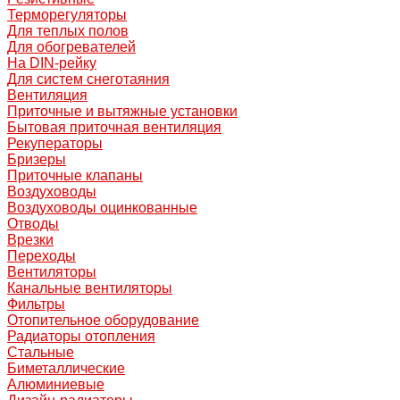
Терморегуляторы
Для теплых полов
Для обогревателей
На DIN-рейку
Для систем снеготаяния
Вентиляция
Приточные и вытяжные установки
Бытовая приточная вентиляция
Рекуператоры
Бризеры
Приточные клапаны
Воздуховоды
Воздуховоды оцинкованные
Отводы
Врезки
Переходы
Вентиляторы
Канальные вентиляторы
Фильтры
Отопительное оборудование
Радиаторы отопления
Стальные
Биметаллические
Алюминиевые