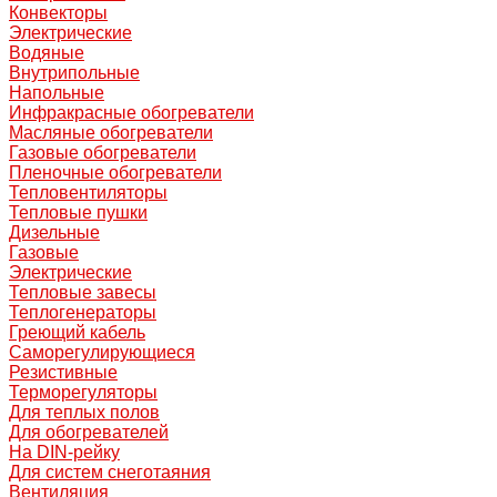
Конвекторы
Электрические
Водяные
Внутрипольные
Напольные
Инфракрасные обогреватели
Масляные обогреватели
Газовые обогреватели
Пленочные обогреватели
Тепловентиляторы
Тепловые пушки
Дизельные
Газовые
Электрические
Тепловые завесы
Теплогенераторы
Греющий кабель
Саморегулирующиеся
Резистивные
Терморегуляторы
Для теплых полов
Для обогревателей
На DIN-рейку
Для систем снеготаяния
Вентиляция