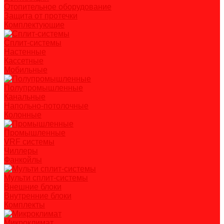
Отопительное оборудование
Защита от протечки
Комплектующие
Сплит-системы
Настенные
Кассетные
Мобильные
Полупромышленные
Канальные
Напольно-потолочные
Колонные
Промышленные
VRF системы
Чиллеры
Фанкойлы
Мульти сплит-системы
Внешние блоки
Внутренние блоки
Комплекты
Микроклимат