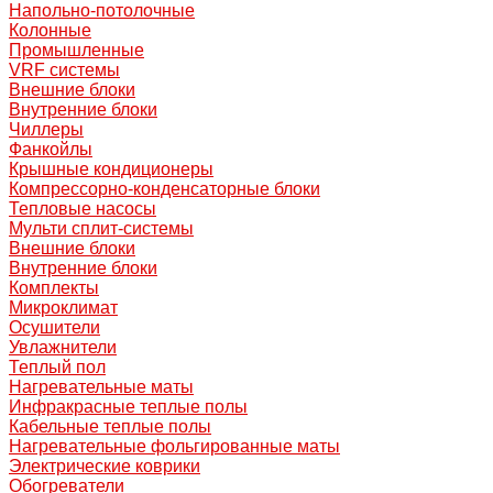
Напольно-потолочные
Колонные
Промышленные
VRF системы
Внешние блоки
Внутренние блоки
Чиллеры
Фанкойлы
Крышные кондиционеры
Компрессорно-конденсаторные блоки
Тепловые насосы
Мульти сплит-системы
Внешние блоки
Внутренние блоки
Комплекты
Микроклимат
Осушители
Увлажнители
Теплый пол
Нагревательные маты
Инфракрасные теплые полы
Кабельные теплые полы
Нагревательные фольгированные маты
Электрические коврики
Обогреватели