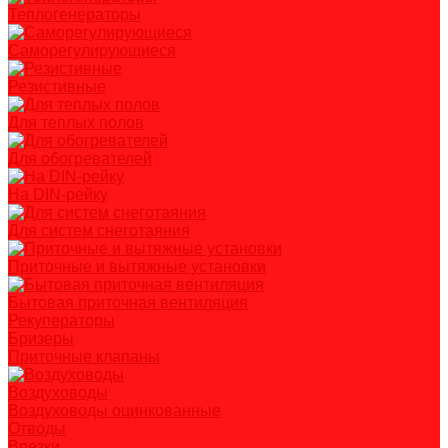
Теплогенераторы
Саморегулирующиеся
Резистивные
Для теплых полов
Для обогревателей
На DIN-рейку
Для систем снеготаяния
Приточные и вытяжные установки
Бытовая приточная вентиляция
Рекуператоры
Бризеры
Приточные клапаны
Воздуховоды
Воздуховоды оцинкованные
Отводы
Врезки