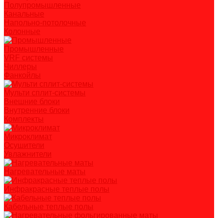
Полупромышленные
Канальные
Напольно-потолочные
Колонные
Промышленные
VRF системы
Чиллеры
Фанкойлы
Мульти сплит-системы
Внешние блоки
Внутренние блоки
Комплекты
Микроклимат
Осушители
Увлажнители
Нагревательные маты
Инфракрасные теплые полы
Кабельные теплые полы