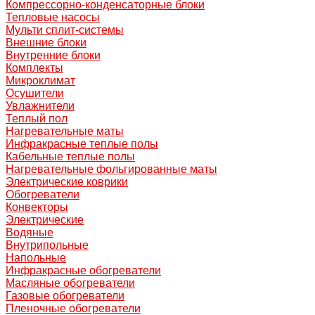
Компрессорно-конденсаторные блоки
Тепловые насосы
Мульти сплит-системы
Внешние блоки
Внутренние блоки
Комплекты
Микроклимат
Осушители
Увлажнители
Теплый пол
Нагревательные маты
Инфракрасные теплые полы
Кабельные теплые полы
Нагревательные фольгированные маты
Электрические коврики
Обогреватели
Конвекторы
Электрические
Водяные
Внутрипольные
Напольные
Инфракрасные обогреватели
Масляные обогреватели
Газовые обогреватели
Пленочные обогреватели