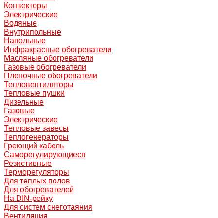
Конвекторы
Электрические
Водяные
Внутрипольные
Напольные
Инфракрасные обогреватели
Масляные обогреватели
Газовые обогреватели
Пленочные обогреватели
Тепловентиляторы
Тепловые пушки
Дизельные
Газовые
Электрические
Тепловые завесы
Теплогенераторы
Греющий кабель
Саморегулирующиеся
Резистивные
Терморегуляторы
Для теплых полов
Для обогревателей
На DIN-рейку
Для систем снеготаяния
Вентиляция