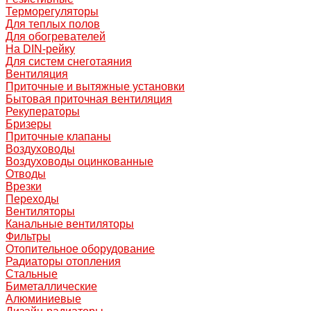
Терморегуляторы
Для теплых полов
Для обогревателей
На DIN-рейку
Для систем снеготаяния
Вентиляция
Приточные и вытяжные установки
Бытовая приточная вентиляция
Рекуператоры
Бризеры
Приточные клапаны
Воздуховоды
Воздуховоды оцинкованные
Отводы
Врезки
Переходы
Вентиляторы
Канальные вентиляторы
Фильтры
Отопительное оборудование
Радиаторы отопления
Стальные
Биметаллические
Алюминиевые