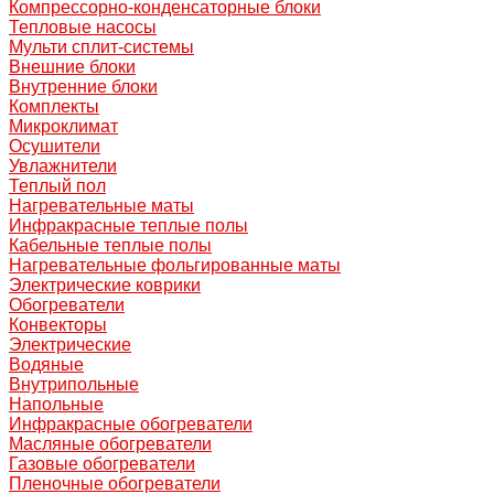
Компрессорно-конденсаторные блоки
Тепловые насосы
Мульти сплит-системы
Внешние блоки
Внутренние блоки
Комплекты
Микроклимат
Осушители
Увлажнители
Теплый пол
Нагревательные маты
Инфракрасные теплые полы
Кабельные теплые полы
Нагревательные фольгированные маты
Электрические коврики
Обогреватели
Конвекторы
Электрические
Водяные
Внутрипольные
Напольные
Инфракрасные обогреватели
Масляные обогреватели
Газовые обогреватели
Пленочные обогреватели