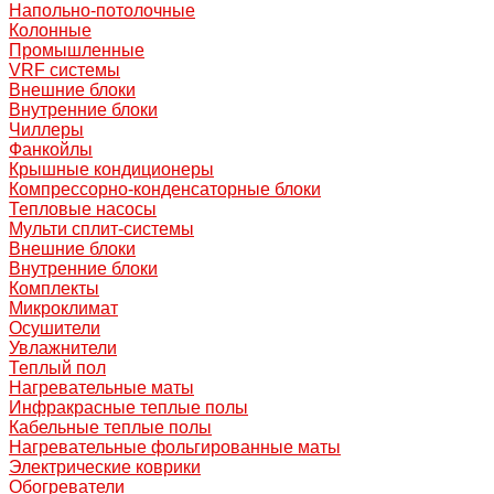
Напольно-потолочные
Колонные
Промышленные
VRF системы
Внешние блоки
Внутренние блоки
Чиллеры
Фанкойлы
Крышные кондиционеры
Компрессорно-конденсаторные блоки
Тепловые насосы
Мульти сплит-системы
Внешние блоки
Внутренние блоки
Комплекты
Микроклимат
Осушители
Увлажнители
Теплый пол
Нагревательные маты
Инфракрасные теплые полы
Кабельные теплые полы
Нагревательные фольгированные маты
Электрические коврики
Обогреватели