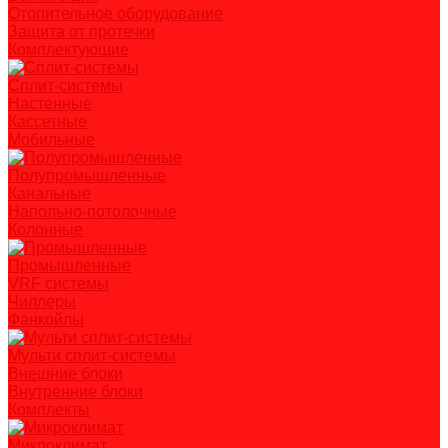
Отопительное оборудование
Защита от протечки
Комплектующие
Сплит-системы
Настенные
Кассетные
Мобильные
Полупромышленные
Канальные
Напольно-потолочные
Колонные
Промышленные
VRF системы
Чиллеры
Фанкойлы
Мульти сплит-системы
Внешние блоки
Внутренние блоки
Комплекты
Микроклимат