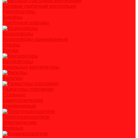
Бытовая приточная вентиляция
Рекуператоры
Бризеры
Приточные клапаны
Воздуховоды
Воздуховоды оцинкованные
Отводы
Врезки
Вентиляторы
Канальные вентиляторы
Фильтры
Радиаторы отопления
Стальные
Биметаллические
Алюминиевые
Полотенцесушители
Электрические
Водяные