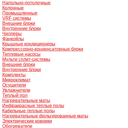
Напольно-потолочные
Колонные
Промышленные
VRF системы
Внешние блоки
Внутренние блоки
Чиллеры
Фанкойлы
Крышные кондиционеры
Компрессорно-конденсаторные блоки
Тепловые насосы
Мульти сплит-системы
Внешние блоки
Внутренние блоки
Комплекты
Микроклимат
Осушители
Увлажнители
Теплый пол
Нагревательные маты
Инфракрасные теплые полы
Кабельные теплые полы
Нагревательные фольгированные маты
Электрические коврики
Обогреватели