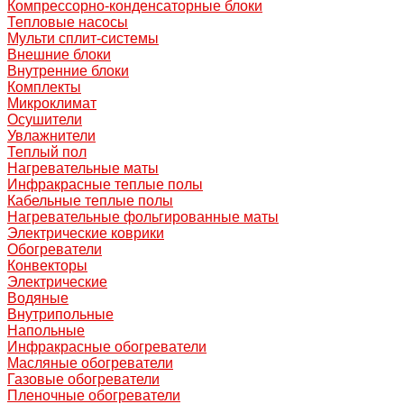
Компрессорно-конденсаторные блоки
Тепловые насосы
Мульти сплит-системы
Внешние блоки
Внутренние блоки
Комплекты
Микроклимат
Осушители
Увлажнители
Теплый пол
Нагревательные маты
Инфракрасные теплые полы
Кабельные теплые полы
Нагревательные фольгированные маты
Электрические коврики
Обогреватели
Конвекторы
Электрические
Водяные
Внутрипольные
Напольные
Инфракрасные обогреватели
Масляные обогреватели
Газовые обогреватели
Пленочные обогреватели