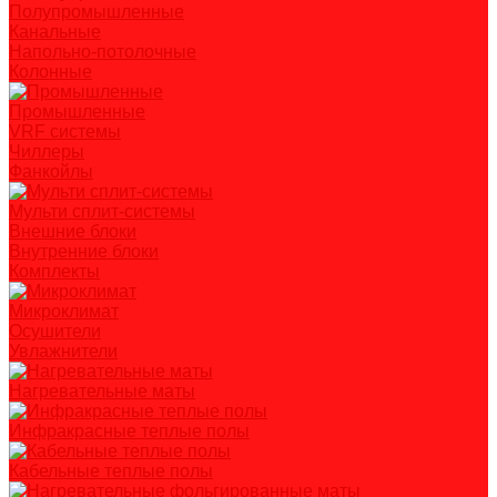
Полупромышленные
Канальные
Напольно-потолочные
Колонные
Промышленные
VRF системы
Чиллеры
Фанкойлы
Мульти сплит-системы
Внешние блоки
Внутренние блоки
Комплекты
Микроклимат
Осушители
Увлажнители
Нагревательные маты
Инфракрасные теплые полы
Кабельные теплые полы