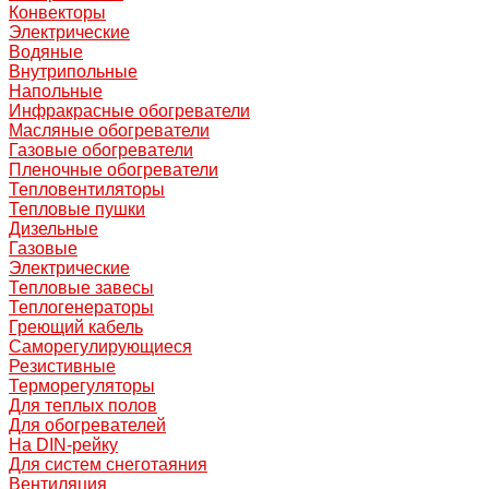
Конвекторы
Электрические
Водяные
Внутрипольные
Напольные
Инфракрасные обогреватели
Масляные обогреватели
Газовые обогреватели
Пленочные обогреватели
Тепловентиляторы
Тепловые пушки
Дизельные
Газовые
Электрические
Тепловые завесы
Теплогенераторы
Греющий кабель
Саморегулирующиеся
Резистивные
Терморегуляторы
Для теплых полов
Для обогревателей
На DIN-рейку
Для систем снеготаяния
Вентиляция