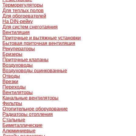
Терморегуляторы
Для теплых полов
Для обогревателей
На DIN-рейку
Для систем снеготаяния
Вентиляция
Приточные и вытяжные установки
Бытовая приточная вентиляция
Рекуператоры
Бризеры
Приточные клапаны
Воздуховоды
Воздуховоды оцинкованные
Отводы
Врезки
Переходы
Вентиляторы
Канальные вентиляторы
Фильтры
Отопительное оборудование
Радиаторы отопления
Стальные
Биметаллические
Алюминиевые