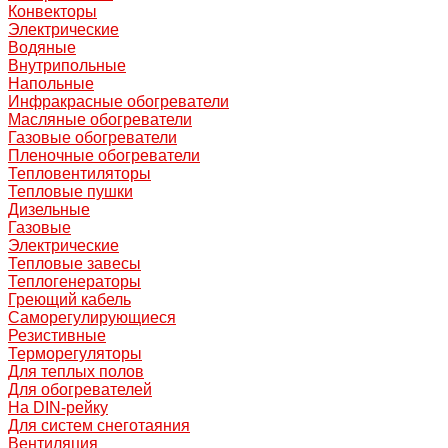
Конвекторы
Электрические
Водяные
Внутрипольные
Напольные
Инфракрасные обогреватели
Масляные обогреватели
Газовые обогреватели
Пленочные обогреватели
Тепловентиляторы
Тепловые пушки
Дизельные
Газовые
Электрические
Тепловые завесы
Теплогенераторы
Греющий кабель
Саморегулирующиеся
Резистивные
Терморегуляторы
Для теплых полов
Для обогревателей
На DIN-рейку
Для систем снеготаяния
Вентиляция