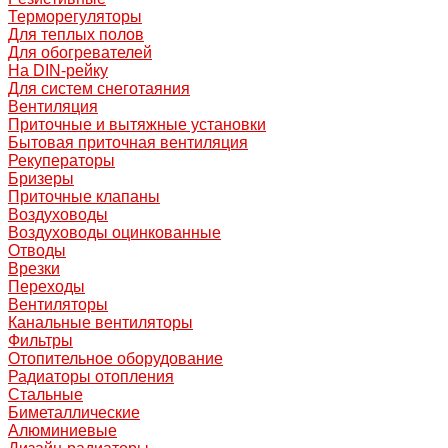
Терморегуляторы
Для теплых полов
Для обогревателей
На DIN-рейку
Для систем снеготаяния
Вентиляция
Приточные и вытяжные установки
Бытовая приточная вентиляция
Рекуператоры
Бризеры
Приточные клапаны
Воздуховоды
Воздуховоды оцинкованные
Отводы
Врезки
Переходы
Вентиляторы
Канальные вентиляторы
Фильтры
Отопительное оборудование
Радиаторы отопления
Стальные
Биметаллические
Алюминиевые