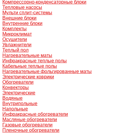
Компрессорно-конденсаторные блоки
Тепловые насосы
Мульти сплит-системы
Внешние блоки
Внутренние блоки
Комплекты
Микроклимат
Осушители
Увлажнители
Теплый пол
Нагревательные маты
Инфракрасные теплые полы
Кабельные теплые полы
Нагревательные фольгированные маты
Электрические коврики
Обогреватели
Конвекторы
Электрические
Водяные
Внутрипольные
Напольные
Инфракрасные обогреватели
Масляные обогреватели
Газовые обогреватели
Пленочные обогреватели