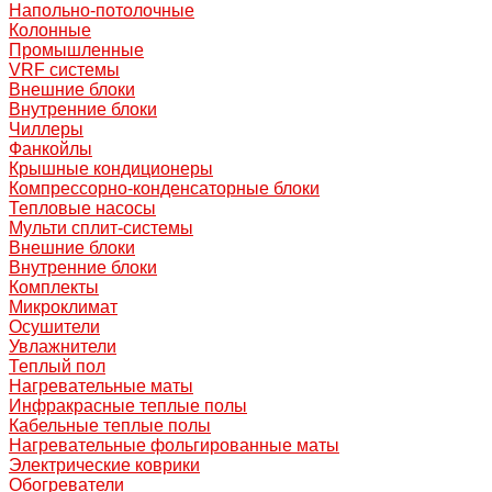
Напольно-потолочные
Колонные
Промышленные
VRF системы
Внешние блоки
Внутренние блоки
Чиллеры
Фанкойлы
Крышные кондиционеры
Компрессорно-конденсаторные блоки
Тепловые насосы
Мульти сплит-системы
Внешние блоки
Внутренние блоки
Комплекты
Микроклимат
Осушители
Увлажнители
Теплый пол
Нагревательные маты
Инфракрасные теплые полы
Кабельные теплые полы
Нагревательные фольгированные маты
Электрические коврики
Обогреватели