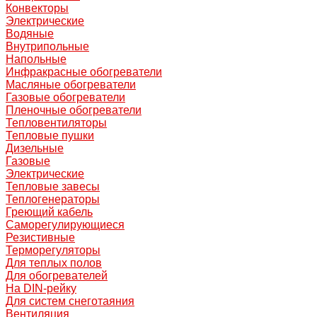
Конвекторы
Электрические
Водяные
Внутрипольные
Напольные
Инфракрасные обогреватели
Масляные обогреватели
Газовые обогреватели
Пленочные обогреватели
Тепловентиляторы
Тепловые пушки
Дизельные
Газовые
Электрические
Тепловые завесы
Теплогенераторы
Греющий кабель
Саморегулирующиеся
Резистивные
Терморегуляторы
Для теплых полов
Для обогревателей
На DIN-рейку
Для систем снеготаяния
Вентиляция