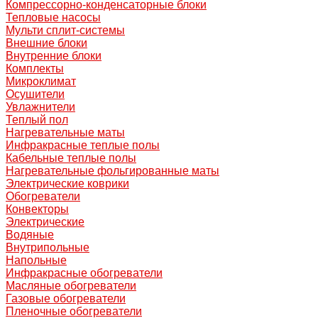
Компрессорно-конденсаторные блоки
Тепловые насосы
Мульти сплит-системы
Внешние блоки
Внутренние блоки
Комплекты
Микроклимат
Осушители
Увлажнители
Теплый пол
Нагревательные маты
Инфракрасные теплые полы
Кабельные теплые полы
Нагревательные фольгированные маты
Электрические коврики
Обогреватели
Конвекторы
Электрические
Водяные
Внутрипольные
Напольные
Инфракрасные обогреватели
Масляные обогреватели
Газовые обогреватели
Пленочные обогреватели