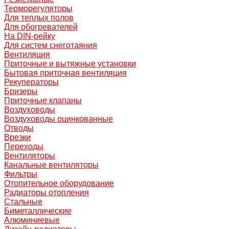
Терморегуляторы
Для теплых полов
Для обогревателей
На DIN-рейку
Для систем снеготаяния
Вентиляция
Приточные и вытяжные установки
Бытовая приточная вентиляция
Рекуператоры
Бризеры
Приточные клапаны
Воздуховоды
Воздуховоды оцинкованные
Отводы
Врезки
Переходы
Вентиляторы
Канальные вентиляторы
Фильтры
Отопительное оборудование
Радиаторы отопления
Стальные
Биметаллические
Алюминиевые