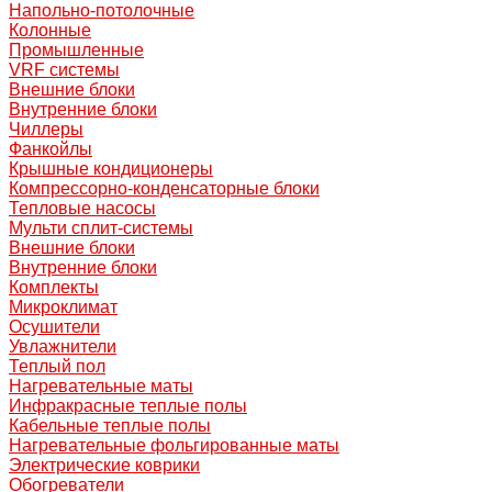
Напольно-потолочные
Колонные
Промышленные
VRF системы
Внешние блоки
Внутренние блоки
Чиллеры
Фанкойлы
Крышные кондиционеры
Компрессорно-конденсаторные блоки
Тепловые насосы
Мульти сплит-системы
Внешние блоки
Внутренние блоки
Комплекты
Микроклимат
Осушители
Увлажнители
Теплый пол
Нагревательные маты
Инфракрасные теплые полы
Кабельные теплые полы
Нагревательные фольгированные маты
Электрические коврики
Обогреватели