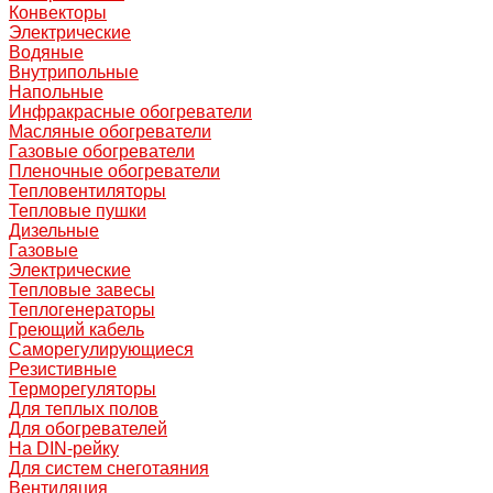
Конвекторы
Электрические
Водяные
Внутрипольные
Напольные
Инфракрасные обогреватели
Масляные обогреватели
Газовые обогреватели
Пленочные обогреватели
Тепловентиляторы
Тепловые пушки
Дизельные
Газовые
Электрические
Тепловые завесы
Теплогенераторы
Греющий кабель
Саморегулирующиеся
Резистивные
Терморегуляторы
Для теплых полов
Для обогревателей
На DIN-рейку
Для систем снеготаяния
Вентиляция