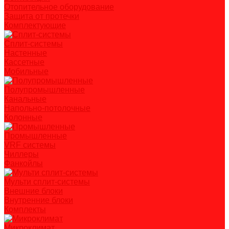
Отопительное оборудование
Защита от протечки
Комплектующие
Сплит-системы
Настенные
Кассетные
Мобильные
Полупромышленные
Канальные
Напольно-потолочные
Колонные
Промышленные
VRF системы
Чиллеры
Фанкойлы
Мульти сплит-системы
Внешние блоки
Внутренние блоки
Комплекты
Микроклимат