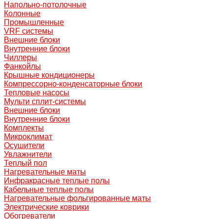
Напольно-потолочные
Колонные
Промышленные
VRF системы
Внешние блоки
Внутренние блоки
Чиллеры
Фанкойлы
Крышные кондиционеры
Компрессорно-конденсаторные блоки
Тепловые насосы
Мульти сплит-системы
Внешние блоки
Внутренние блоки
Комплекты
Микроклимат
Осушители
Увлажнители
Теплый пол
Нагревательные маты
Инфракрасные теплые полы
Кабельные теплые полы
Нагревательные фольгированные маты
Электрические коврики
Обогреватели