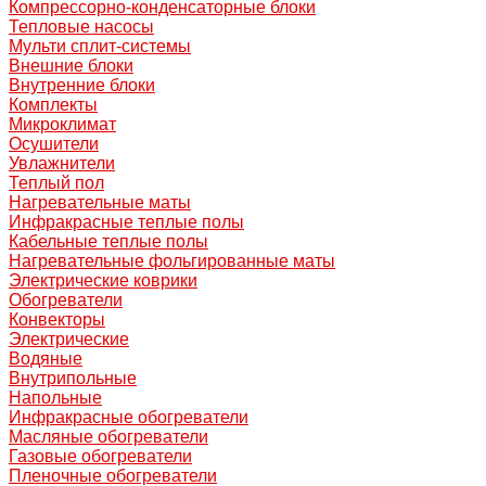
Компрессорно-конденсаторные блоки
Тепловые насосы
Мульти сплит-системы
Внешние блоки
Внутренние блоки
Комплекты
Микроклимат
Осушители
Увлажнители
Теплый пол
Нагревательные маты
Инфракрасные теплые полы
Кабельные теплые полы
Нагревательные фольгированные маты
Электрические коврики
Обогреватели
Конвекторы
Электрические
Водяные
Внутрипольные
Напольные
Инфракрасные обогреватели
Масляные обогреватели
Газовые обогреватели
Пленочные обогреватели