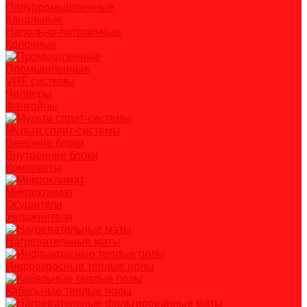
Полупромышленные
Канальные
Напольно-потолочные
Колонные
Промышленные
VRF системы
Чиллеры
Фанкойлы
Мульти сплит-системы
Внешние блоки
Внутренние блоки
Комплекты
Микроклимат
Осушители
Увлажнители
Нагревательные маты
Инфракрасные теплые полы
Кабельные теплые полы