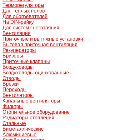
Терморегуляторы
Для теплых полов
Для обогревателей
На DIN-рейку
Для систем снеготаяния
Вентиляция
Приточные и вытяжные установки
Бытовая приточная вентиляция
Рекуператоры
Бризеры
Приточные клапаны
Воздуховоды
Воздуховоды оцинкованные
Отводы
Врезки
Переходы
Вентиляторы
Канальные вентиляторы
Фильтры
Отопительное оборудование
Радиаторы отопления
Стальные
Биметаллические
Алюминиевые