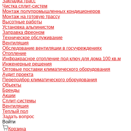
Закладка трасс
Чистка сплит-систем
Монтаж полупромышленных кондиционеров
Монтаж на готовую трассу
Высотные работы
Установка альпинистом
Заправка фреоном
Техническое обслуживание
Вентиляция
Обследование вентиляции в госучреждениях
Отопление
Инфракрасное отопление под ключ для дома 100 кв.м
Инженерные решения
Оптовые поставки климатического оборудования
Аудит проекта
Переподбор климатического оборудования
Объекты
Бренды
Акции
Сплит-системы
Вентиляция
Теплый пол
Задать вопрос
Войти
Корзина