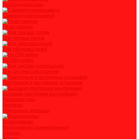
Теплогенераторы
Саморегулирующиеся
Резистивные
Для теплых полов
Для обогревателей
На DIN-рейку
Для систем снеготаяния
Приточные и вытяжные установки
Бытовая приточная вентиляция
Рекуператоры
Бризеры
Приточные клапаны
Воздуховоды
Воздуховоды оцинкованные
Отводы
Врезки