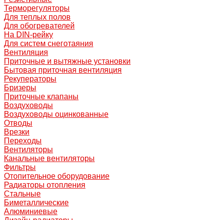
Терморегуляторы
Для теплых полов
Для обогревателей
На DIN-рейку
Для систем снеготаяния
Вентиляция
Приточные и вытяжные установки
Бытовая приточная вентиляция
Рекуператоры
Бризеры
Приточные клапаны
Воздуховоды
Воздуховоды оцинкованные
Отводы
Врезки
Переходы
Вентиляторы
Канальные вентиляторы
Фильтры
Отопительное оборудование
Радиаторы отопления
Стальные
Биметаллические
Алюминиевые