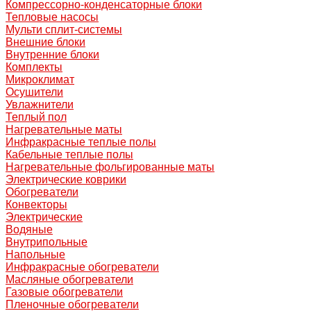
Компрессорно-конденсаторные блоки
Тепловые насосы
Мульти сплит-системы
Внешние блоки
Внутренние блоки
Комплекты
Микроклимат
Осушители
Увлажнители
Теплый пол
Нагревательные маты
Инфракрасные теплые полы
Кабельные теплые полы
Нагревательные фольгированные маты
Электрические коврики
Обогреватели
Конвекторы
Электрические
Водяные
Внутрипольные
Напольные
Инфракрасные обогреватели
Масляные обогреватели
Газовые обогреватели
Пленочные обогреватели