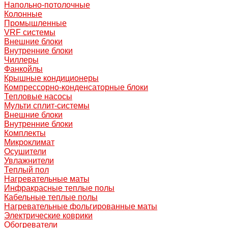
Напольно-потолочные
Колонные
Промышленные
VRF системы
Внешние блоки
Внутренние блоки
Чиллеры
Фанкойлы
Крышные кондиционеры
Компрессорно-конденсаторные блоки
Тепловые насосы
Мульти сплит-системы
Внешние блоки
Внутренние блоки
Комплекты
Микроклимат
Осушители
Увлажнители
Теплый пол
Нагревательные маты
Инфракрасные теплые полы
Кабельные теплые полы
Нагревательные фольгированные маты
Электрические коврики
Обогреватели