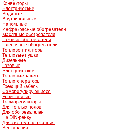
Конвекторы
Электрические
Водяные
Внутрипольные
Напольные
Инфракрасные обогреватели
Масляные обогреватели
Газовые обогреватели
Пленочные обогреватели
Тепловентиляторы
Тепловые пушки
Дизельные
Газовые
Электрические
Тепловые завесы
Теплогенераторы
Греющий кабель
Саморегулирующиеся
Резистивные
Терморегуляторы
Для теплых полов
Для обогревателей
На DIN-рейку
Для систем снеготаяния
Вентиляция