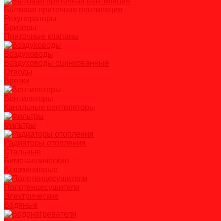
Бытовая приточная вентиляция
Рекуператоры
Бризеры
Приточные клапаны
Воздуховоды
Воздуховоды оцинкованные
Отводы
Врезки
Вентиляторы
Канальные вентиляторы
Фильтры
Радиаторы отопления
Стальные
Биметаллические
Алюминиевые
Полотенцесушители
Электрические
Водяные