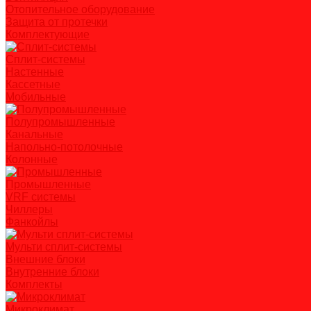
Отопительное оборудование
Защита от протечки
Комплектующие
Сплит-системы
Настенные
Кассетные
Мобильные
Полупромышленные
Канальные
Напольно-потолочные
Колонные
Промышленные
VRF системы
Чиллеры
Фанкойлы
Мульти сплит-системы
Внешние блоки
Внутренние блоки
Комплекты
Микроклимат