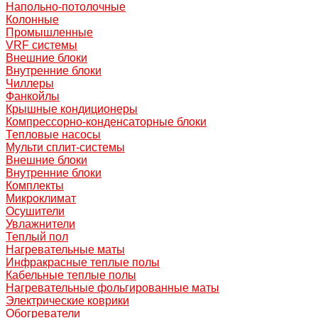
Напольно-потолочные
Колонные
Промышленные
VRF системы
Внешние блоки
Внутренние блоки
Чиллеры
Фанкойлы
Крышные кондиционеры
Компрессорно-конденсаторные блоки
Тепловые насосы
Мульти сплит-системы
Внешние блоки
Внутренние блоки
Комплекты
Микроклимат
Осушители
Увлажнители
Теплый пол
Нагревательные маты
Инфракрасные теплые полы
Кабельные теплые полы
Нагревательные фольгированные маты
Электрические коврики
Обогреватели