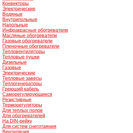
Конвекторы
Электрические
Водяные
Внутрипольные
Напольные
Инфракрасные обогреватели
Масляные обогреватели
Газовые обогреватели
Пленочные обогреватели
Тепловентиляторы
Тепловые пушки
Дизельные
Газовые
Электрические
Тепловые завесы
Теплогенераторы
Греющий кабель
Саморегулирующиеся
Резистивные
Терморегуляторы
Для теплых полов
Для обогревателей
На DIN-рейку
Для систем снеготаяния
Вентиляция