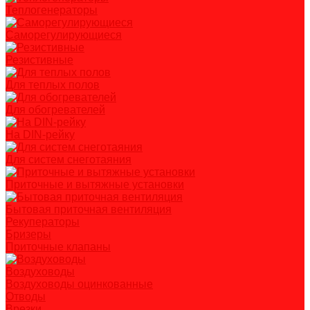
Теплогенераторы
Саморегулирующиеся
Резистивные
Для теплых полов
Для обогревателей
На DIN-рейку
Для систем снеготаяния
Приточные и вытяжные установки
Бытовая приточная вентиляция
Рекуператоры
Бризеры
Приточные клапаны
Воздуховоды
Воздуховоды оцинкованные
Отводы
Врезки