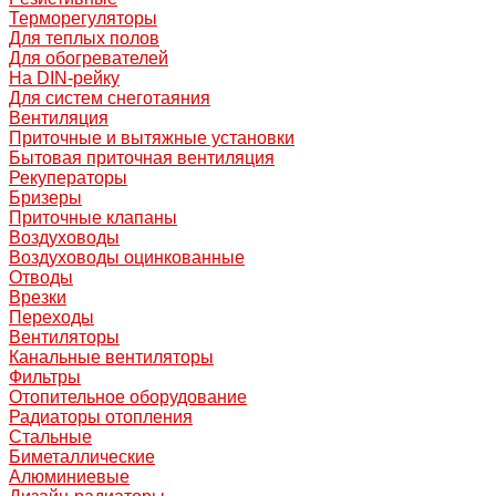
Терморегуляторы
Для теплых полов
Для обогревателей
На DIN-рейку
Для систем снеготаяния
Вентиляция
Приточные и вытяжные установки
Бытовая приточная вентиляция
Рекуператоры
Бризеры
Приточные клапаны
Воздуховоды
Воздуховоды оцинкованные
Отводы
Врезки
Переходы
Вентиляторы
Канальные вентиляторы
Фильтры
Отопительное оборудование
Радиаторы отопления
Стальные
Биметаллические
Алюминиевые