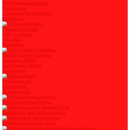
Полупромышленные
Канальные
Напольно-потолочные
Колонные
Промышленные
VRF системы
Чиллеры
Фанкойлы
Мульти сплит-системы
Внешние блоки
Внутренние блоки
Комплекты
Микроклимат
Осушители
Увлажнители
Нагревательные маты
Инфракрасные теплые полы
Кабельные теплые полы