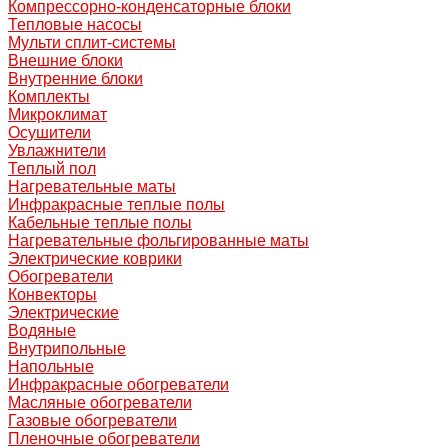
Компрессорно-конденсаторные блоки
Тепловые насосы
Мульти сплит-системы
Внешние блоки
Внутренние блоки
Комплекты
Микроклимат
Осушители
Увлажнители
Теплый пол
Нагревательные маты
Инфракрасные теплые полы
Кабельные теплые полы
Нагревательные фольгированные маты
Электрические коврики
Обогреватели
Конвекторы
Электрические
Водяные
Внутрипольные
Напольные
Инфракрасные обогреватели
Масляные обогреватели
Газовые обогреватели
Пленочные обогреватели