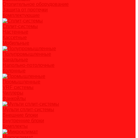
Отопительное оборудование
Защита от протечки
Комплектующие
Сплит-системы
Настенные
Кассетные
Мобильные
Полупромышленные
Канальные
Напольно-потолочные
Колонные
Промышленные
VRF системы
Чиллеры
Фанкойлы
Мульти сплит-системы
Внешние блоки
Внутренние блоки
Комплекты
Микроклимат