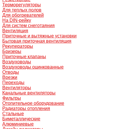
Терморегуляторы
Для теплых полов
Для обогревателей
На DIN-рейку
Для систем снеготаяния
Вентиляция
Приточные и вытяжные установки
Бытовая приточная вентиляция
Рекуператоры
Бризеры
Приточные клапаны
Воздуховоды
Воздуховоды оцинкованные
Отводы
Врезки
Переходы
Вентиляторы
Канальные вентиляторы
Фильтры
Отопительное оборудование
Радиаторы отопления
Стальные
Биметаллические
Алюминиевые