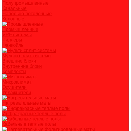
Полупромышленные
Канальные
Напольно-потолочные
Колонные
Промышленные
VRF системы
Чиллеры
Фанкойлы
Мульти сплит-системы
Внешние блоки
Внутренние блоки
Комплекты
Микроклимат
Осушители
Увлажнители
Нагревательные маты
Инфракрасные теплые полы
Кабельные теплые полы