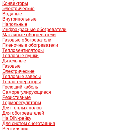
Конвекторы
Электрические
Водяные
Внутрипольные
Напольные
Инфракрасные обогреватели
Масляные обогреватели
Газовые обогреватели
Пленочные обогреватели
Тепловентиляторы
Тепловые пушки
Дизельные
Газовые
Электрические
Тепловые завесы
Теплогенераторы
Греющий кабель
Саморегулирующиеся
Резистивные
Терморегуляторы
Для теплых полов
Для обогревателей
На DIN-рейку
Для систем снеготаяния
Вентиляция