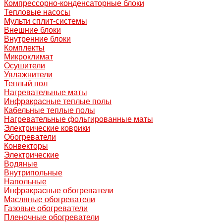
Компрессорно-конденсаторные блоки
Тепловые насосы
Мульти сплит-системы
Внешние блоки
Внутренние блоки
Комплекты
Микроклимат
Осушители
Увлажнители
Теплый пол
Нагревательные маты
Инфракрасные теплые полы
Кабельные теплые полы
Нагревательные фольгированные маты
Электрические коврики
Обогреватели
Конвекторы
Электрические
Водяные
Внутрипольные
Напольные
Инфракрасные обогреватели
Масляные обогреватели
Газовые обогреватели
Пленочные обогреватели