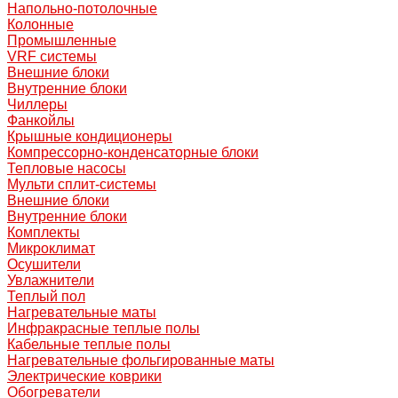
Напольно-потолочные
Колонные
Промышленные
VRF системы
Внешние блоки
Внутренние блоки
Чиллеры
Фанкойлы
Крышные кондиционеры
Компрессорно-конденсаторные блоки
Тепловые насосы
Мульти сплит-системы
Внешние блоки
Внутренние блоки
Комплекты
Микроклимат
Осушители
Увлажнители
Теплый пол
Нагревательные маты
Инфракрасные теплые полы
Кабельные теплые полы
Нагревательные фольгированные маты
Электрические коврики
Обогреватели