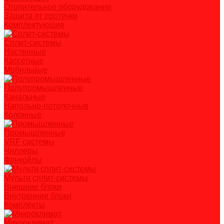
Отопительное оборудование
Защита от протечки
Комплектующие
Сплит-системы
Настенные
Кассетные
Мобильные
Полупромышленные
Канальные
Напольно-потолочные
Колонные
Промышленные
VRF системы
Чиллеры
Фанкойлы
Мульти сплит-системы
Внешние блоки
Внутренние блоки
Комплекты
Микроклимат