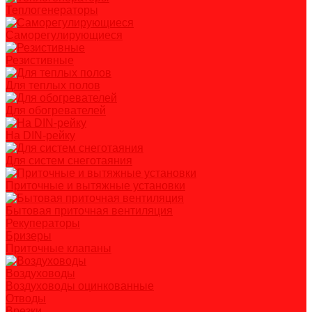
Теплогенераторы
Саморегулирующиеся
Резистивные
Для теплых полов
Для обогревателей
На DIN-рейку
Для систем снеготаяния
Приточные и вытяжные установки
Бытовая приточная вентиляция
Рекуператоры
Бризеры
Приточные клапаны
Воздуховоды
Воздуховоды оцинкованные
Отводы
Врезки