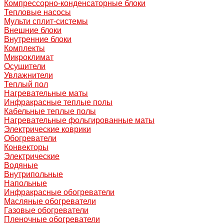
Компрессорно-конденсаторные блоки
Тепловые насосы
Мульти сплит-системы
Внешние блоки
Внутренние блоки
Комплекты
Микроклимат
Осушители
Увлажнители
Теплый пол
Нагревательные маты
Инфракрасные теплые полы
Кабельные теплые полы
Нагревательные фольгированные маты
Электрические коврики
Обогреватели
Конвекторы
Электрические
Водяные
Внутрипольные
Напольные
Инфракрасные обогреватели
Масляные обогреватели
Газовые обогреватели
Пленочные обогреватели