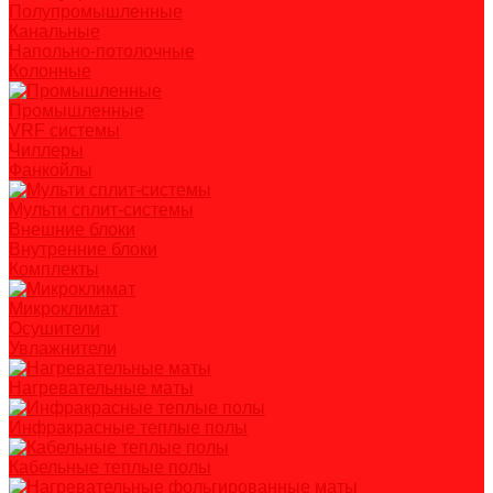
Полупромышленные
Канальные
Напольно-потолочные
Колонные
Промышленные
VRF системы
Чиллеры
Фанкойлы
Мульти сплит-системы
Внешние блоки
Внутренние блоки
Комплекты
Микроклимат
Осушители
Увлажнители
Нагревательные маты
Инфракрасные теплые полы
Кабельные теплые полы