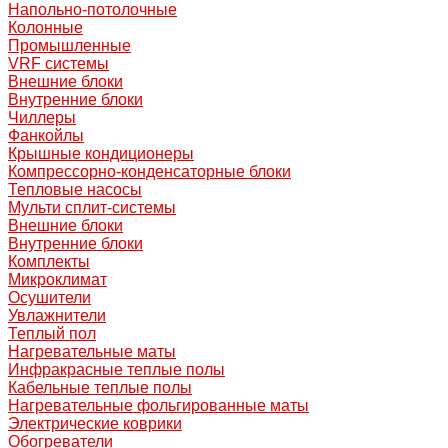
Напольно-потолочные
Колонные
Промышленные
VRF системы
Внешние блоки
Внутренние блоки
Чиллеры
Фанкойлы
Крышные кондиционеры
Компрессорно-конденсаторные блоки
Тепловые насосы
Мульти сплит-системы
Внешние блоки
Внутренние блоки
Комплекты
Микроклимат
Осушители
Увлажнители
Теплый пол
Нагревательные маты
Инфракрасные теплые полы
Кабельные теплые полы
Нагревательные фольгированные маты
Электрические коврики
Обогреватели