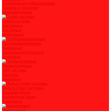
Отопительное оборудование
Защита от протечки
Комплектующие
Сплит-системы
Настенные
Кассетные
Мобильные
Полупромышленные
Канальные
Напольно-потолочные
Колонные
Промышленные
VRF системы
Чиллеры
Фанкойлы
Мульти сплит-системы
Внешние блоки
Внутренние блоки
Комплекты
Микроклимат