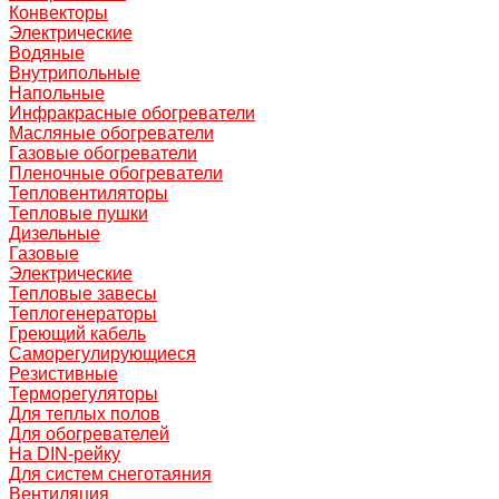
Конвекторы
Электрические
Водяные
Внутрипольные
Напольные
Инфракрасные обогреватели
Масляные обогреватели
Газовые обогреватели
Пленочные обогреватели
Тепловентиляторы
Тепловые пушки
Дизельные
Газовые
Электрические
Тепловые завесы
Теплогенераторы
Греющий кабель
Саморегулирующиеся
Резистивные
Терморегуляторы
Для теплых полов
Для обогревателей
На DIN-рейку
Для систем снеготаяния
Вентиляция