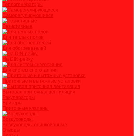
Теплогенераторы
Саморегулирующиеся
Резистивные
Для теплых полов
Для обогревателей
На DIN-рейку
Для систем снеготаяния
Приточные и вытяжные установки
Бытовая приточная вентиляция
Рекуператоры
Бризеры
Приточные клапаны
Воздуховоды
Воздуховоды оцинкованные
Отводы
Врезки