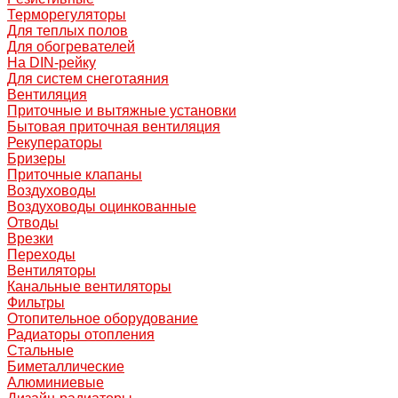
Терморегуляторы
Для теплых полов
Для обогревателей
На DIN-рейку
Для систем снеготаяния
Вентиляция
Приточные и вытяжные установки
Бытовая приточная вентиляция
Рекуператоры
Бризеры
Приточные клапаны
Воздуховоды
Воздуховоды оцинкованные
Отводы
Врезки
Переходы
Вентиляторы
Канальные вентиляторы
Фильтры
Отопительное оборудование
Радиаторы отопления
Стальные
Биметаллические
Алюминиевые