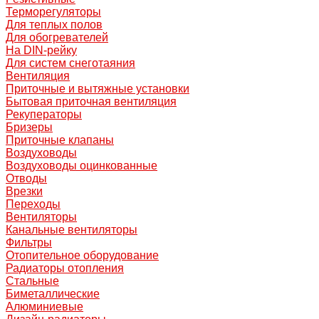
Терморегуляторы
Для теплых полов
Для обогревателей
На DIN-рейку
Для систем снеготаяния
Вентиляция
Приточные и вытяжные установки
Бытовая приточная вентиляция
Рекуператоры
Бризеры
Приточные клапаны
Воздуховоды
Воздуховоды оцинкованные
Отводы
Врезки
Переходы
Вентиляторы
Канальные вентиляторы
Фильтры
Отопительное оборудование
Радиаторы отопления
Стальные
Биметаллические
Алюминиевые