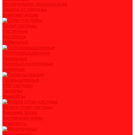
Отопительное оборудование
Защита от протечки
Комплектующие
Сплит-системы
Настенные
Кассетные
Мобильные
Полупромышленные
Канальные
Напольно-потолочные
Колонные
Промышленные
VRF системы
Чиллеры
Фанкойлы
Мульти сплит-системы
Внешние блоки
Внутренние блоки
Комплекты
Микроклимат