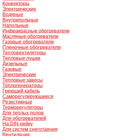
Конвекторы
Электрические
Водяные
Внутрипольные
Напольные
Инфракрасные обогреватели
Масляные обогреватели
Газовые обогреватели
Пленочные обогреватели
Тепловентиляторы
Тепловые пушки
Дизельные
Газовые
Электрические
Тепловые завесы
Теплогенераторы
Греющий кабель
Саморегулирующиеся
Резистивные
Терморегуляторы
Для теплых полов
Для обогревателей
На DIN-рейку
Для систем снеготаяния
Вентиляция