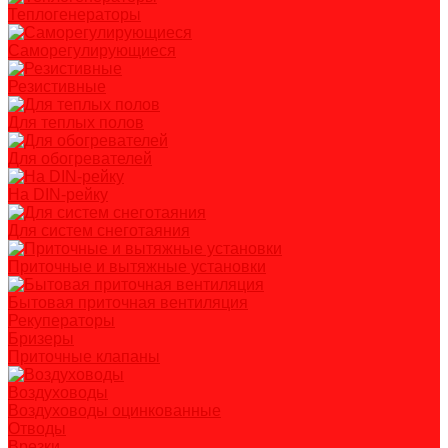
Теплогенераторы
Саморегулирующиеся
Резистивные
Для теплых полов
Для обогревателей
На DIN-рейку
Для систем снеготаяния
Приточные и вытяжные установки
Бытовая приточная вентиляция
Рекуператоры
Бризеры
Приточные клапаны
Воздуховоды
Воздуховоды оцинкованные
Отводы
Врезки