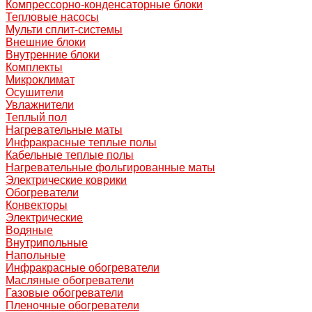
Компрессорно-конденсаторные блоки
Тепловые насосы
Мульти сплит-системы
Внешние блоки
Внутренние блоки
Комплекты
Микроклимат
Осушители
Увлажнители
Теплый пол
Нагревательные маты
Инфракрасные теплые полы
Кабельные теплые полы
Нагревательные фольгированные маты
Электрические коврики
Обогреватели
Конвекторы
Электрические
Водяные
Внутрипольные
Напольные
Инфракрасные обогреватели
Масляные обогреватели
Газовые обогреватели
Пленочные обогреватели