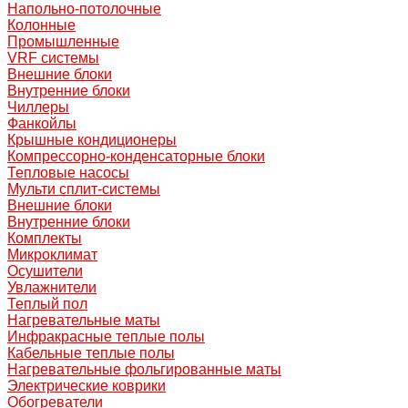
Напольно-потолочные
Колонные
Промышленные
VRF системы
Внешние блоки
Внутренние блоки
Чиллеры
Фанкойлы
Крышные кондиционеры
Компрессорно-конденсаторные блоки
Тепловые насосы
Мульти сплит-системы
Внешние блоки
Внутренние блоки
Комплекты
Микроклимат
Осушители
Увлажнители
Теплый пол
Нагревательные маты
Инфракрасные теплые полы
Кабельные теплые полы
Нагревательные фольгированные маты
Электрические коврики
Обогреватели