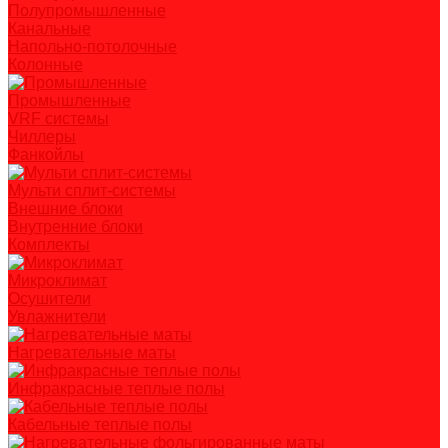
Полупромышленные
Канальные
Напольно-потолочные
Колонные
Промышленные
VRF системы
Чиллеры
Фанкойлы
Мульти сплит-системы
Внешние блоки
Внутренние блоки
Комплекты
Микроклимат
Осушители
Увлажнители
Нагревательные маты
Инфракрасные теплые полы
Кабельные теплые полы