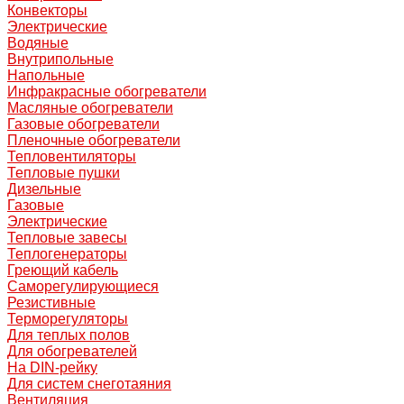
Конвекторы
Электрические
Водяные
Внутрипольные
Напольные
Инфракрасные обогреватели
Масляные обогреватели
Газовые обогреватели
Пленочные обогреватели
Тепловентиляторы
Тепловые пушки
Дизельные
Газовые
Электрические
Тепловые завесы
Теплогенераторы
Греющий кабель
Саморегулирующиеся
Резистивные
Терморегуляторы
Для теплых полов
Для обогревателей
На DIN-рейку
Для систем снеготаяния
Вентиляция