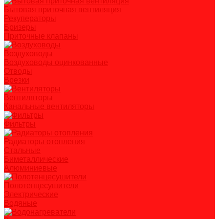
Бытовая приточная вентиляция
Рекуператоры
Бризеры
Приточные клапаны
Воздуховоды
Воздуховоды оцинкованные
Отводы
Врезки
Вентиляторы
Канальные вентиляторы
Фильтры
Радиаторы отопления
Стальные
Биметаллические
Алюминиевые
Полотенцесушители
Электрические
Водяные