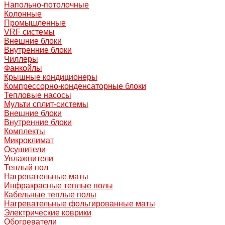
Напольно-потолочные
Колонные
Промышленные
VRF системы
Внешние блоки
Внутренние блоки
Чиллеры
Фанкойлы
Крышные кондиционеры
Компрессорно-конденсаторные блоки
Тепловые насосы
Мульти сплит-системы
Внешние блоки
Внутренние блоки
Комплекты
Микроклимат
Осушители
Увлажнители
Теплый пол
Нагревательные маты
Инфракрасные теплые полы
Кабельные теплые полы
Нагревательные фольгированные маты
Электрические коврики
Обогреватели