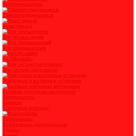
Теплогенераторы
Саморегулирующиеся
Резистивные
Для теплых полов
Для обогревателей
На DIN-рейку
Для систем снеготаяния
Приточные и вытяжные установки
Бытовая приточная вентиляция
Рекуператоры
Бризеры
Приточные клапаны
Воздуховоды
Воздуховоды оцинкованные
Отводы
Врезки