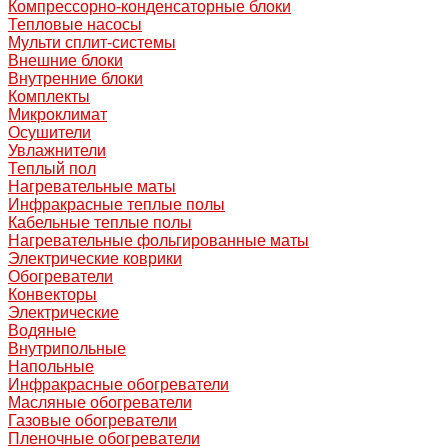
Компрессорно-конденсаторные блоки
Тепловые насосы
Мульти сплит-системы
Внешние блоки
Внутренние блоки
Комплекты
Микроклимат
Осушители
Увлажнители
Теплый пол
Нагревательные маты
Инфракрасные теплые полы
Кабельные теплые полы
Нагревательные фольгированные маты
Электрические коврики
Обогреватели
Конвекторы
Электрические
Водяные
Внутрипольные
Напольные
Инфракрасные обогреватели
Масляные обогреватели
Газовые обогреватели
Пленочные обогреватели