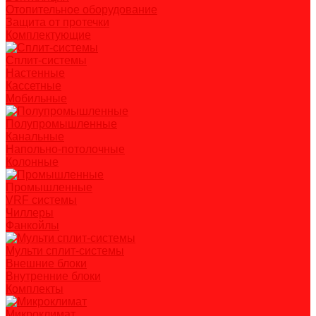
Отопительное оборудование
Защита от протечки
Комплектующие
Сплит-системы
Настенные
Кассетные
Мобильные
Полупромышленные
Канальные
Напольно-потолочные
Колонные
Промышленные
VRF системы
Чиллеры
Фанкойлы
Мульти сплит-системы
Внешние блоки
Внутренние блоки
Комплекты
Микроклимат