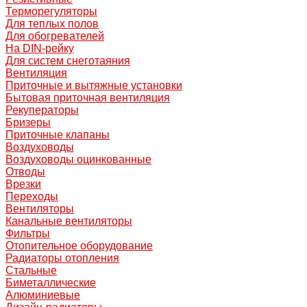
Терморегуляторы
Для теплых полов
Для обогревателей
На DIN-рейку
Для систем снеготаяния
Вентиляция
Приточные и вытяжные установки
Бытовая приточная вентиляция
Рекуператоры
Бризеры
Приточные клапаны
Воздуховоды
Воздуховоды оцинкованные
Отводы
Врезки
Переходы
Вентиляторы
Канальные вентиляторы
Фильтры
Отопительное оборудование
Радиаторы отопления
Стальные
Биметаллические
Алюминиевые