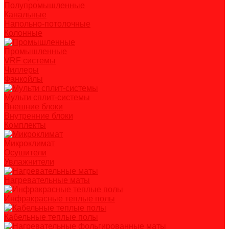
Полупромышленные
Канальные
Напольно-потолочные
Колонные
Промышленные
VRF системы
Чиллеры
Фанкойлы
Мульти сплит-системы
Внешние блоки
Внутренние блоки
Комплекты
Микроклимат
Осушители
Увлажнители
Нагревательные маты
Инфракрасные теплые полы
Кабельные теплые полы